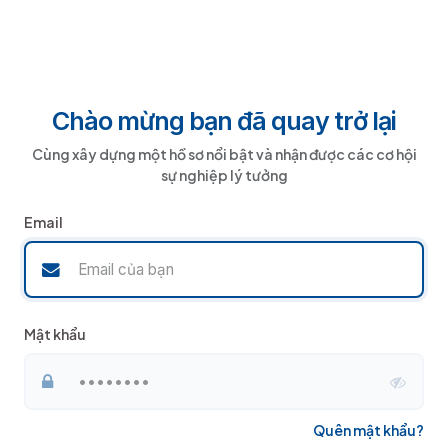
Bỏ qua để đến Nội dung
Chào mừng bạn đã quay trở lại
Cùng xây dựng một hồ sơ nổi bật và nhận được các cơ hội
sự nghiệp lý tưởng
Email
Mật khẩu
Quên mật khẩu?