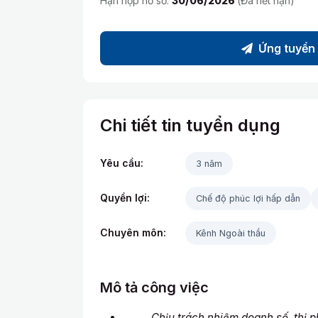
Hạn nộp hồ sơ:
30/06/2026
(Đã hết hạn)
Ứng tuyển
Chi tiết tin tuyển dụng
Yêu cầu:
3 năm
Quyền lợi:
Chế độ phúc lợi hấp dẫn
Chuyên môn:
Kênh Ngoài thầu
Mô tả công việc
Chịu trách nhiệm doanh số, thị phầ