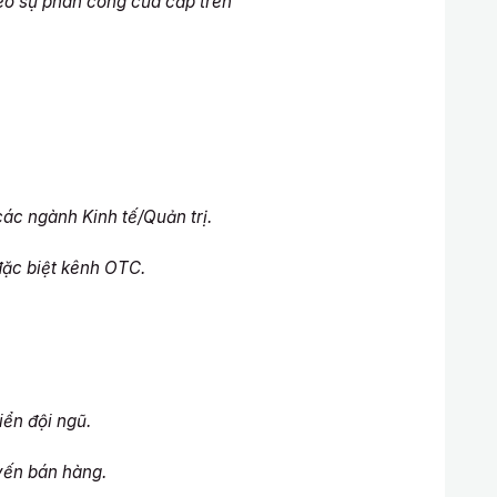
 sự phân công của cấp trên
 ngành Kinh tế/Quản trị.
ặc biệt kênh OTC.
ển đội ngũ.
ến bán hàng.