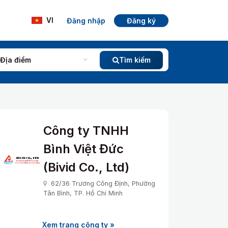
Đăng nhập
Đăng ký
VI
Địa điểm
Tìm kiếm
Công ty TNHH
Bình Việt Đức
(Bivid Co., Ltd)
62/36 Trương Công Định, Phường
Tân Bình, TP. Hồ Chí Minh
Xem trang công ty »