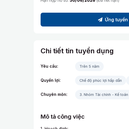
Hạn nộp hồ sơ:
30/06/2026
(Đã hết hạn)
Ứng tuyển
Chi tiết tin tuyển dụng
Yêu cầu:
Trên 5 năm
Quyền lợi:
Chế độ phúc lợi hấp dẫn
Chuyên môn:
3. Nhóm Tài chính - Kế toán 
Mô tả công việc
1. Hoạch định: