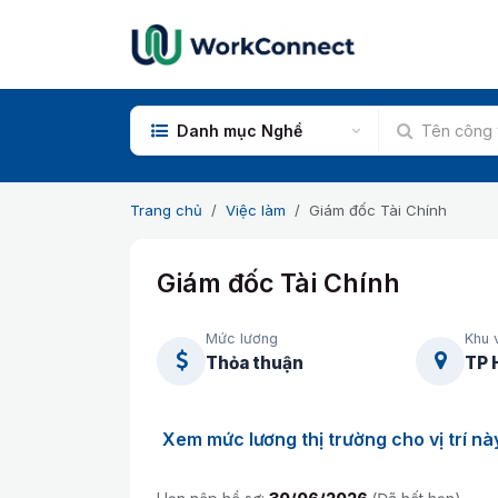
Bỏ qua để đến Nội dung
Danh mục Nghề
Trang chủ
Việc làm
Giám đốc Tài Chính
Giám đốc Tài Chính
Mức lương
Khu 
Thỏa thuận
TP 
Xem mức lương thị trường cho vị trí nà