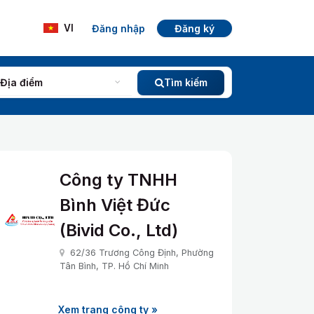
Đăng nhập
Đăng ký
VI
Địa điểm
Tìm kiếm
Công ty TNHH
Bình Việt Đức
(Bivid Co., Ltd)
62/36 Trương Công Định, Phường
Tân Bình, TP. Hồ Chí Minh
Xem trang công ty »