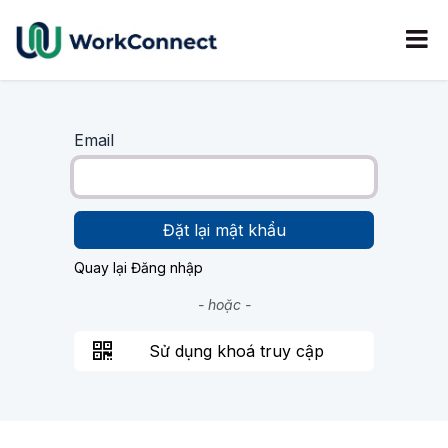
Bỏ qua để đến Nội dung
Email
Đặt lại mật khẩu
Quay lại Đăng nhập
- hoặc -
Sử dụng khoá truy cập