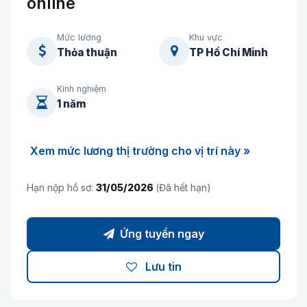
online
Mức lương
Khu vực
Thỏa thuận
TP Hồ Chí Minh
Kinh nghiệm
1 năm
Xem mức lương thị trường cho vị trí này »
Hạn nộp hồ sơ:
31/05/2026
(Đã hết hạn)
Ứng tuyển ngay
Lưu tin