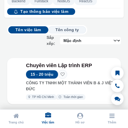
Backend
Fullstack
NodeJS
ReactJS
Tạo thông báo việc làm
Tên việc làm
Tên công ty
Sắp
xếp:
Chuyên viên Lập trình ERP
15 - 20 triệu
CÔNG TY TNHH MỘT THÀNH VIÊN B & J
VIỆT ĐỨC
TP Hồ Chí Minh
Toàn thời gian
Trang chủ
Việc làm
Hồ sơ
Thêm