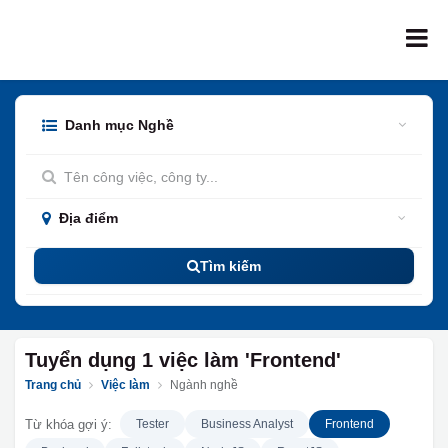
Bỏ qua để đến Nội dung
Danh mục Nghề
Địa điểm
Tìm kiếm
Tuyển dụng 1 việc làm 'Frontend'
Trang chủ
Việc làm
Ngành nghề
Từ khóa gợi ý:
Tester
Business Analyst
Frontend