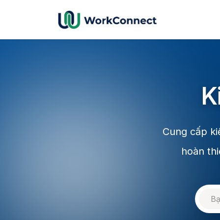
Bỏ qua để đến Nội dung
K
Cung cấp ki
hoàn thi