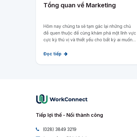
Tổng quan về Marketing
Hôm nay chúng ta sẽ tạm gác lại những chủ
đề quen thuộc để cùng khám phá một lĩnh vực
cực kỳ thú vị và thiết yếu cho bất kỳ ai muốn
làm kinh doanh hoặc xây dựng thương hiệu:
Marketing . Bài viết này đ...
Đọc tiếp
Tiếp lợi thế - Nối thành công
(028) 3849 3219