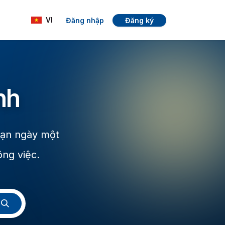
Đăng nhập
Đăng ký
VI
nh
bạn ngày một
ông việc.