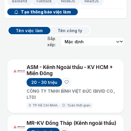
Backend
Fullstack
NodeJS
ReactJS
Tạo thông báo việc làm
Tên việc làm
Tên công ty
Sắp
xếp:
ASM - Kênh Ngoài thầu - KV HCM +
Miền Đông
20 - 30 triệu
CÔNG TY TNHH BÌNH VIỆT ĐỨC (BIVID CO.,
LTD)
TP Hồ Chí Minh
Toàn thời gian
MR-KV Đồng Tháp (Kênh ngoài thầu)