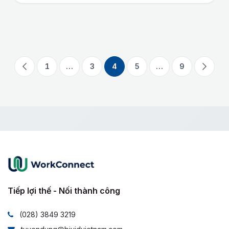
1
…
3
4
5
…
9
Tiếp lợi thế - Nối thành công
(028) 3849 3219