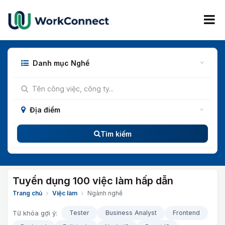
Bỏ qua để đến Nội dung
Danh mục Nghề
Địa điểm
Tìm kiếm
Tuyển dụng 100 việc làm hấp dẫn
Trang chủ
Việc làm
Ngành nghề
Từ khóa gợi ý:
Tester
Business Analyst
Frontend