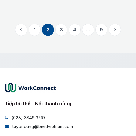
1
2
3
4
…
9
Tiếp lợi thế - Nối thành công
(028) 3849 3219
tuyendung@bividvietnam.com