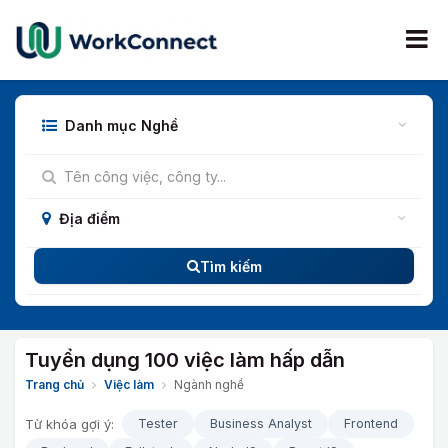
Bỏ qua để đến Nội dung
Danh mục Nghề
Địa điểm
Tìm kiếm
Tuyển dụng 100 việc làm hấp dẫn
Trang chủ
Việc làm
Ngành nghề
Từ khóa gợi ý:
Tester
Business Analyst
Frontend