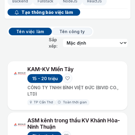
Backend
Fullstack
NodeJS
ReactJS
Tạo thông báo việc làm
Tên việc làm
Tên công ty
Sắp
xếp:
KAM-KV Miền Tây
15 - 20 triệu
CÔNG TY TNHH BÌNH VIỆT ĐỨC (BIVID CO.,
LTD)
TP Cần Thơ
Toàn thời gian
ASM kênh trong thầu KV Khánh Hòa-
Ninh Thuận